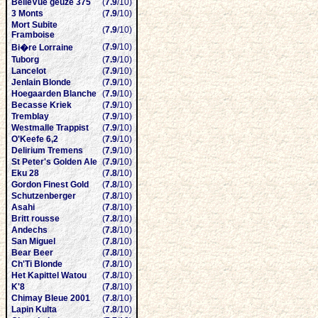
BelleVue geuze 375
(
7.9
/10)
3 Monts
(
7.9
/10)
Mort Subite
(
7.9
/10)
Framboise
(
7.9
/10)
Bi�re Lorraine
Tuborg
(
7.9
/10)
Lancelot
(
7.9
/10)
Jenlain Blonde
(
7.9
/10)
Hoegaarden Blanche
(
7.9
/10)
Becasse Kriek
(
7.9
/10)
Tremblay
(
7.9
/10)
Westmalle Trappist
(
7.9
/10)
O'Keefe 6,2
(
7.9
/10)
Delirium Tremens
(
7.9
/10)
St Peter's Golden Ale
(
7.9
/10)
Eku 28
(
7.8
/10)
Gordon Finest Gold
(
7.8
/10)
Schutzenberger
(
7.8
/10)
Asahi
(
7.8
/10)
Britt rousse
(
7.8
/10)
Andechs
(
7.8
/10)
San Miguel
(
7.8
/10)
Bear Beer
(
7.8
/10)
Ch'Ti Blonde
(
7.8
/10)
Het Kapittel Watou
(
7.8
/10)
K'8
(
7.8
/10)
Chimay Bleue 2001
(
7.8
/10)
Lapin Kulta
(
7.8
/10)