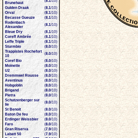
(
8.1
/10)
Brunehaut
Gulden Draak
(
8.1
/10)
Orval
(
8.1
/10)
Becasse Gueuze
(
8.1
/10)
Rodenbach
(
8.1
/10)
Alexander
Bleue Dry
(
8.1
/10)
Coreff Ambrée
(
8.1
/10)
Leffe Triple
(
8.1
/10)
Sturmbio
(
8.0
/10)
Trappistes Rochefort
(
8.0
/10)
10
Coref Bio
(
8.0
/10)
Moinette
(
8.0
/10)
U2
(
8.0
/10)
Dremmwel Rousse
(
8.0
/10)
Aventinus
(
8.0
/10)
Hobgoblin
(
8.0
/10)
Brigand
(
8.0
/10)
Pietra
(
8.0
/10)
Schutzenberger sur
(
8.0
/10)
lie
St Benoit
(
8.0
/10)
Baton De feu
(
8.0
/10)
Erdinger Weissbier
(
8.0
/10)
Faro
(
8.0
/10)
Gran Riserva
(
7.9
/10)
Labatt 50
(
7.9
/10)