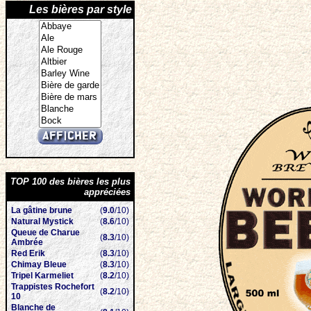
Les bières par style
TOP 100 des bières les plus
appréciées
La gâtine brune
(
9.0
/10)
Natural Mystick
(
8.6
/10)
Queue de Charue
(
8.3
/10)
Ambrée
Red Erik
(
8.3
/10)
Chimay Bleue
(
8.3
/10)
Tripel Karmeliet
(
8.2
/10)
Trappistes Rochefort
(
8.2
/10)
10
Blanche de