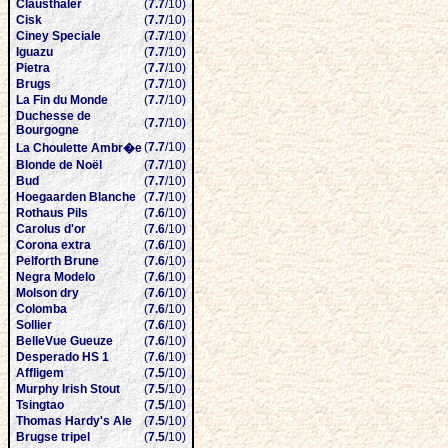
Clausthaler
(
7.7
/10)
Cisk
(
7.7
/10)
Ciney Speciale
(
7.7
/10)
Iguazu
(
7.7
/10)
Pietra
(
7.7
/10)
Brugs
(
7.7
/10)
La Fin du Monde
(
7.7
/10)
Duchesse de
(
7.7
/10)
Bourgogne
(
7.7
/10)
La Choulette Ambr�e
Blonde de Noël
(
7.7
/10)
Bud
(
7.7
/10)
Hoegaarden Blanche
(
7.7
/10)
Rothaus Pils
(
7.6
/10)
Carolus d'or
(
7.6
/10)
Corona extra
(
7.6
/10)
Pelforth Brune
(
7.6
/10)
Negra Modelo
(
7.6
/10)
Molson dry
(
7.6
/10)
Colomba
(
7.6
/10)
Sollier
(
7.6
/10)
BelleVue Gueuze
(
7.6
/10)
Desperado HS 1
(
7.6
/10)
Affligem
(
7.5
/10)
Murphy Irish Stout
(
7.5
/10)
Tsingtao
(
7.5
/10)
Thomas Hardy's Ale
(
7.5
/10)
Brugse tripel
(
7.5
/10)