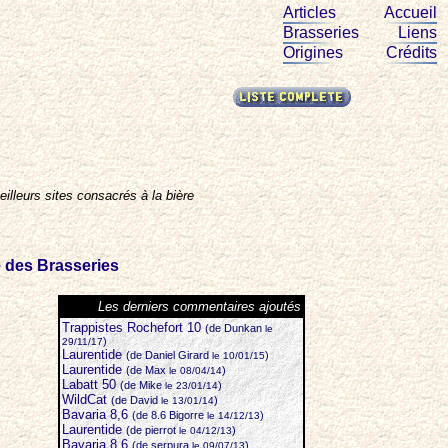
Articles
Accueil
Brasseries
Liens
Origines
Crédits
illeurs sites consacrés à la bière
e des Brasseries
Les derniers commentaires ajoutés
Trappistes Rochefort 10
(de Dunkan
le
)
29/11/17
Laurentide
(de Daniel Girard
)
le 10/01/15
Laurentide
(de Max
)
le 08/04/14
Labatt 50
(de Mike
)
le 23/01/14
WildCat
(de David
)
le 13/01/14
Bavaria 8,6
(de 8.6 Bigorre
)
le 14/12/13
Laurentide
(de pierrot
)
le 04/12/13
Bavaria 8,6
(de serpura
)
le 09/07/13