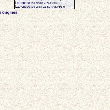
Laurentide
(de martin
)
le 24/05/13
Laurentide
(de Linda Lange
)
le 05/05/13
 origines