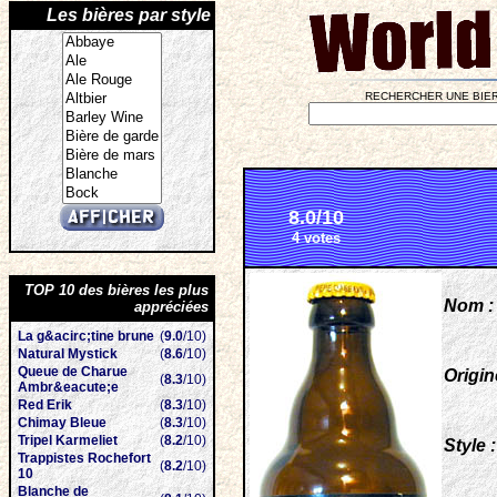
Les bières par style
RECHERCHER UNE BIER
8.0/10
4 votes
TOP 10 des bières les plus
Nom :
appréciées
La g&acirc;tine brune
(
9.0
/10)
Natural Mystick
(
8.6
/10)
Queue de Charue
Origin
(
8.3
/10)
Ambr&eacute;e
Red Erik
(
8.3
/10)
Chimay Bleue
(
8.3
/10)
Tripel Karmeliet
(
8.2
/10)
Style :
Trappistes Rochefort
(
8.2
/10)
10
Blanche de