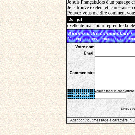
Je suis Français,lors d'un passage ch
Je la trouve exelent et j'aimerais e
Pouvez vous me dire comment vous jo
jul
De :
exellente!mais pour reprendre l.dele
Ajoutez votre commentaire !
Vos impressions, remarques, appréciat
Votre nom
Email
Commentaire
Veuillez taper le code affiché
Si vous vo
Attention, tout message à caractère inju