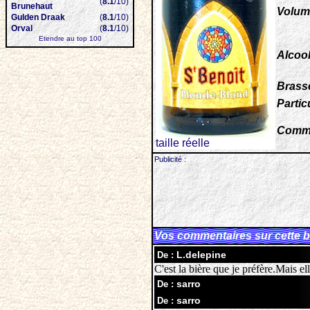
(
8.1
/10)
Brunehaut
Volum
Gulden Draak
(
8.1
/10)
Orval
(
8.1
/10)
Etendre au top 100
Alcool
Brasse
Particu
Comme
taille réelle
Publicité :
Vos commentaires sur cette b
L.delepine
De :
C'est la bière que je préfère.Mais el
sarro
De :
sarro
De :