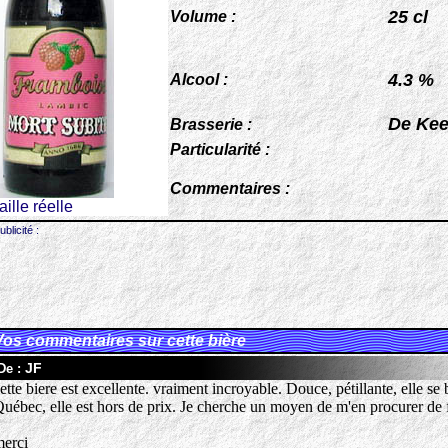
25 cl
Volume :
4.3 %
Alcool :
De Ke
Brasserie :
Particularité :
Commentaires :
taille réelle
ublicité :
Vos commentaires sur cette bière
JF
De :
ette biere est excellente. vraiment incroyable. Douce, pétillante, elle 
uébec, elle est hors de prix. Je cherche un moyen de m'en procurer de
erci