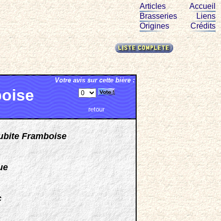
Articles
Accueil
Brasseries
Liens
Origines
Crédits
Votre avis sur cette bière :
boise
retour
ubite Framboise
ue
c