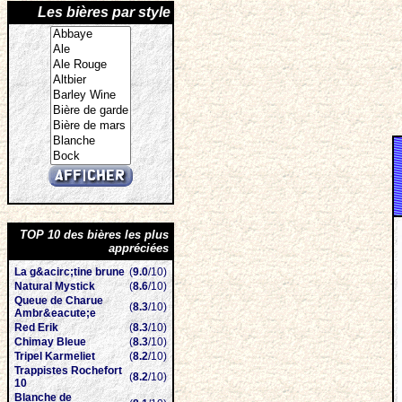
Les bières par style
TOP 10 des bières les plus
appréciées
La g&acirc;tine brune
(
9.0
/10)
Natural Mystick
(
8.6
/10)
Queue de Charue
(
8.3
/10)
Ambr&eacute;e
Red Erik
(
8.3
/10)
Chimay Bleue
(
8.3
/10)
Tripel Karmeliet
(
8.2
/10)
Trappistes Rochefort
(
8.2
/10)
10
Blanche de