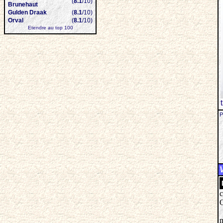
(
8.1
/10)
Brunehaut
Gulden Draak
(
8.1
/10)
Orval
(
8.1
/10)
Etendre au top 100
P
c
Q
m