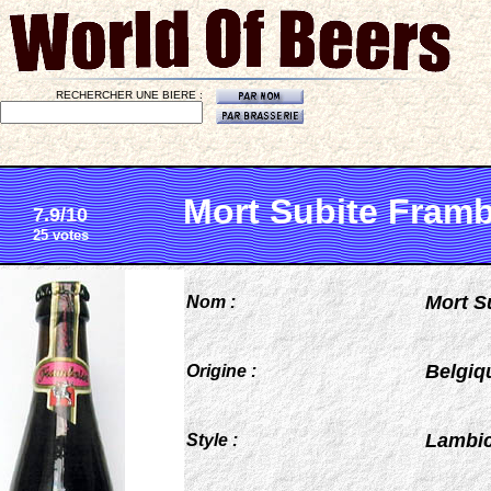
RECHERCHER UNE BIERE :
Mort Subite Fram
7.9/10
25 votes
Mort S
Nom :
Belgiq
Origine :
Lambi
Style :