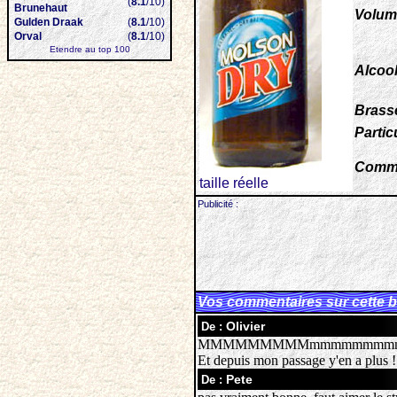
(
8.1
/10)
Brunehaut
Volum
Gulden Draak
(
8.1
/10)
Orval
(
8.1
/10)
Etendre au top 100
Alcool
Brasse
Particu
Comme
taille réelle
Publicité :
Vos commentaires sur cette b
Olivier
De :
MMMMMMMMMmmmmmmmmmmmmm j'ad
Et depuis mon passage y'en a plus !
Pete
De :