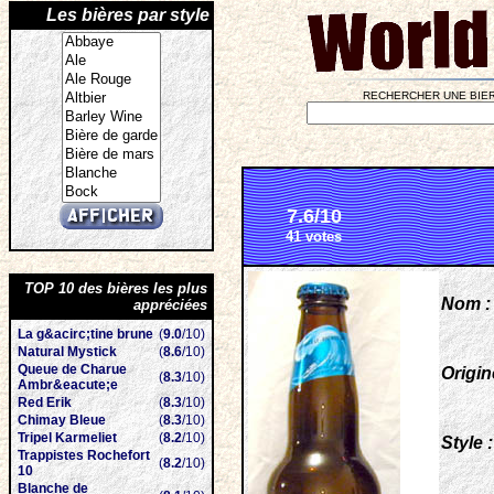
Les bières par style
RECHERCHER UNE BIER
7.6/10
41 votes
TOP 10 des bières les plus
Nom :
appréciées
La g&acirc;tine brune
(
9.0
/10)
Natural Mystick
(
8.6
/10)
Queue de Charue
Origin
(
8.3
/10)
Ambr&eacute;e
Red Erik
(
8.3
/10)
Chimay Bleue
(
8.3
/10)
Tripel Karmeliet
(
8.2
/10)
Style :
Trappistes Rochefort
(
8.2
/10)
10
Blanche de