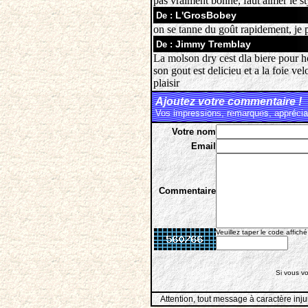
pas vraiment bonne, faut aimer le st
L'GrosBobey
De :
on se tanne du goût rapidement, je 
Jimmy Tremblay
De :
La molson dry cest dla biere pour ho
son gout est delicieu et a la foie ve
plaisir
Ajoutez votre commentaire !
Vos impressions, remarques, appréciat
Votre nom
Email
Commentaire
Veuillez taper le code affiché
Si vous vo
Attention, tout message à caractère inju