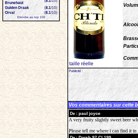
(
8.1
/10)
Brunehaut
Volum
Gulden Draak
(
8.1
/10)
Orval
(
8.1
/10)
Etendre au top 100
Alcool
Brasse
Particu
Comme
taille réelle
Publicité :
Vos commentaires sur cette b
paul joyce
De :
A very fruity slightly sweet beer w
Please tell me where i can find it i
Darsh 97 Cl 199
De :