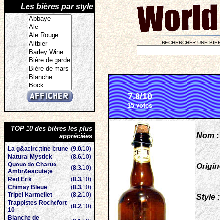
Les bières par style
RECHERCHER UNE BIER
7.8/10
15 votes
TOP 10 des bières les plus
Nom :
appréciées
La g&acirc;tine brune
(
9.0
/10)
Natural Mystick
(
8.6
/10)
Queue de Charue
Origin
(
8.3
/10)
Ambr&eacute;e
Red Erik
(
8.3
/10)
Chimay Bleue
(
8.3
/10)
Tripel Karmeliet
(
8.2
/10)
Style :
Trappistes Rochefort
(
8.2
/10)
10
Blanche de