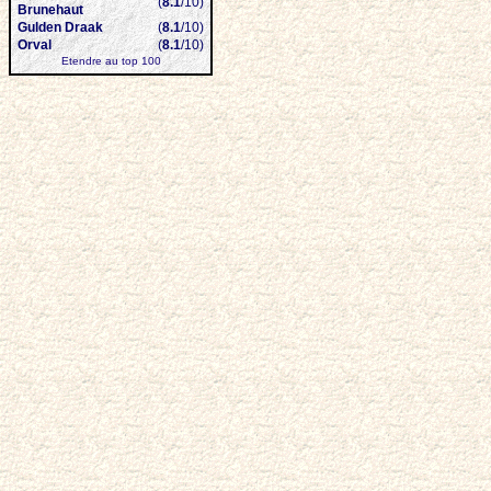
(
8.1
/10)
Brunehaut
Gulden Draak
(
8.1
/10)
Orval
(
8.1
/10)
Etendre au top 100