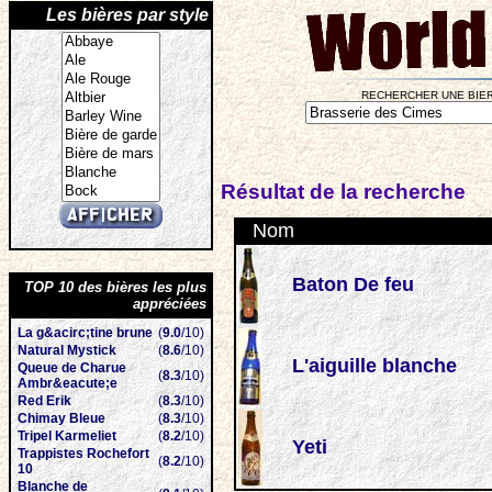
Les bières par style
RECHERCHER UNE BIER
Résultat de la recherche
Nom
Baton De feu
TOP 10 des bières les plus
appréciées
La g&acirc;tine brune
(
9.0
/10)
Natural Mystick
(
8.6
/10)
L'aiguille blanche
Queue de Charue
(
8.3
/10)
Ambr&eacute;e
Red Erik
(
8.3
/10)
Chimay Bleue
(
8.3
/10)
Tripel Karmeliet
(
8.2
/10)
Yeti
Trappistes Rochefort
(
8.2
/10)
10
Blanche de