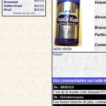
(
8.1
/10)
Brunehaut
Volum
Gulden Draak
(
8.1
/10)
Orval
(
8.1
/10)
Etendre au top 100
Alcool
Brasse
Particu
Comme
taille réelle
Publicité :
Vos commentaires sur cette b
SKIO113
De :
C'est de la bombe cette binouse!!!!!
Grindercorpse
De :
Une bonne blanche de plus, comme 