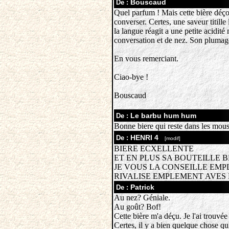
Bouscaud
De :
Quel parfum ! Mais cette bière déçoi
converser. Certes, une saveur titille 
la langue réagit a une petite acidité
conversation et de nez. Son plumag
En vous remerciant.
Ciao-bye !
Bouscaud
Le barbu hum hum
De :
Bonne biere qui reste dans les mou
HENRI 4
De :
[modif]
BIERE ECXELLENTE
ET EN PLUS SA BOUTEILLE 
JE VOUS LA CONSEILLE EMPL
RIVALISE EMPLEMENT AVE
Patrick
De :
Au nez? Géniale.
Au goût? Bof!
Cette bière m'a déçu. Je l'ai trouvée
Certes, il y a bien quelque chose qui t