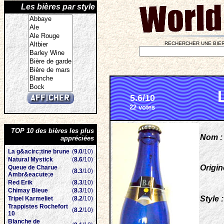
Les bières par style
RECHERCHER UNE BIER
5.6/10
22 votes
TOP 10 des bières les plus
Nom :
appréciées
La g&acirc;tine brune
(
9.0
/10)
Natural Mystick
(
8.6
/10)
Origin
Queue de Charue
(
8.3
/10)
Ambr&eacute;e
Red Erik
(
8.3
/10)
Chimay Bleue
(
8.3
/10)
Style :
Tripel Karmeliet
(
8.2
/10)
Trappistes Rochefort
(
8.2
/10)
10
Blanche de