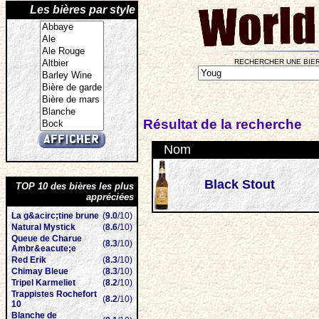
Les bières par style
RECHERCHER UNE BIER
Résultat de la recherche
Nom
Black Stout
TOP 10 des bières les plus
appréciées
La g&acirc;tine brune
(
9.0
/10)
Natural Mystick
(
8.6
/10)
Queue de Charue
(
8.3
/10)
Ambr&eacute;e
Red Erik
(
8.3
/10)
Chimay Bleue
(
8.3
/10)
Tripel Karmeliet
(
8.2
/10)
Trappistes Rochefort
(
8.2
/10)
10
Blanche de