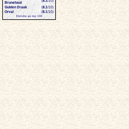
(
8.1
/10)
Brunehaut
Gulden Draak
(
8.1
/10)
Orval
(
8.1
/10)
Etendre au top 100