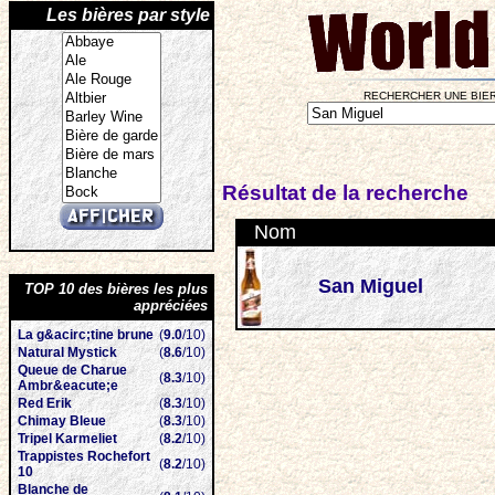
Les bières par style
RECHERCHER UNE BIER
Résultat de la recherche
Nom
San Miguel
TOP 10 des bières les plus
appréciées
La g&acirc;tine brune
(
9.0
/10)
Natural Mystick
(
8.6
/10)
Queue de Charue
(
8.3
/10)
Ambr&eacute;e
Red Erik
(
8.3
/10)
Chimay Bleue
(
8.3
/10)
Tripel Karmeliet
(
8.2
/10)
Trappistes Rochefort
(
8.2
/10)
10
Blanche de