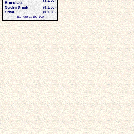
(
8.1
/10)
Brunehaut
Gulden Draak
(
8.1
/10)
Orval
(
8.1
/10)
Etendre au top 100