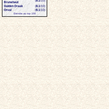
(
8.1
/10)
Brunehaut
Gulden Draak
(
8.1
/10)
Orval
(
8.1
/10)
Etendre au top 100