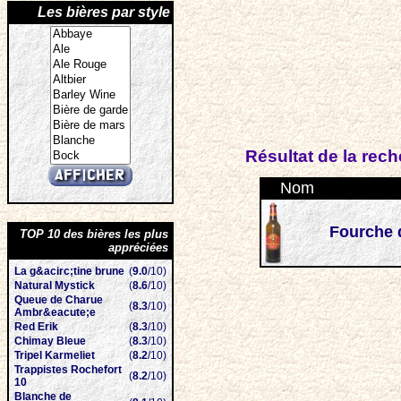
Les bières par style
Résultat de la rec
Nom
Fourche 
TOP 10 des bières les plus
appréciées
La g&acirc;tine brune
(
9.0
/10)
Natural Mystick
(
8.6
/10)
Queue de Charue
(
8.3
/10)
Ambr&eacute;e
Red Erik
(
8.3
/10)
Chimay Bleue
(
8.3
/10)
Tripel Karmeliet
(
8.2
/10)
Trappistes Rochefort
(
8.2
/10)
10
Blanche de