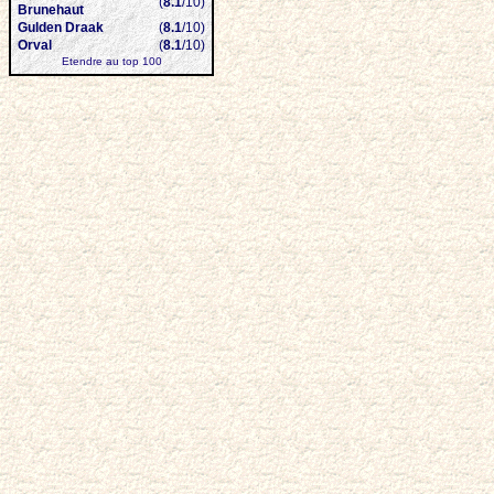
(
8.1
/10)
Brunehaut
Gulden Draak
(
8.1
/10)
Orval
(
8.1
/10)
Etendre au top 100