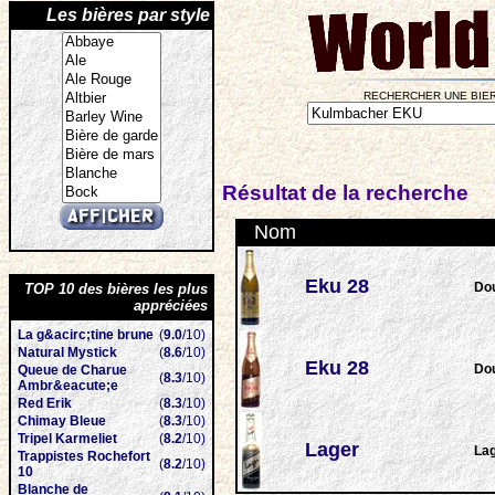
Les bières par style
RECHERCHER UNE BIER
Résultat de la recherche
Nom
Eku 28
Do
TOP 10 des bières les plus
appréciées
La g&acirc;tine brune
(
9.0
/10)
Natural Mystick
(
8.6
/10)
Eku 28
Do
Queue de Charue
(
8.3
/10)
Ambr&eacute;e
Red Erik
(
8.3
/10)
Chimay Bleue
(
8.3
/10)
Tripel Karmeliet
(
8.2
/10)
Lager
La
Trappistes Rochefort
(
8.2
/10)
10
Blanche de