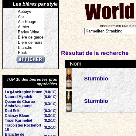
Les bières par style
RECHERCHER UNE BIER
Résultat de la recherche
Nom
Sturmbio
TOP 10 des bières les plus
appréciées
La g&acirc;tine brune
(
9.0
/10)
Natural Mystick
(
8.6
/10)
Sturmbio
Queue de Charue
(
8.3
/10)
Ambr&eacute;e
Red Erik
(
8.3
/10)
Chimay Bleue
(
8.3
/10)
Tripel Karmeliet
(
8.2
/10)
Trappistes Rochefort
(
8.2
/10)
10
Blanche de