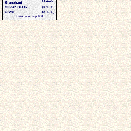
(
8.1
/10)
Brunehaut
Gulden Draak
(
8.1
/10)
Orval
(
8.1
/10)
Etendre au top 100