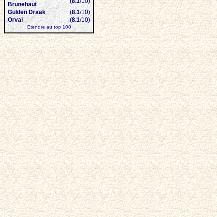
(
8.1
/10)
Brunehaut
Gulden Draak
(
8.1
/10)
Orval
(
8.1
/10)
Etendre au top 100