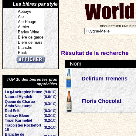
Les bières par style
RECHERCHER UNE BIER
Résultat de la recherche
Nom
Delirium Tremens
TOP 10 des bières les plus
appréciées
La g&acirc;tine brune
(
9.0
/10)
Natural Mystick
(
8.6
/10)
Floris Chocolat
Queue de Charue
(
8.3
/10)
Ambr&eacute;e
Red Erik
(
8.3
/10)
Chimay Bleue
(
8.3
/10)
Tripel Karmeliet
(
8.2
/10)
Trappistes Rochefort
(
8.2
/10)
10
Blanche de