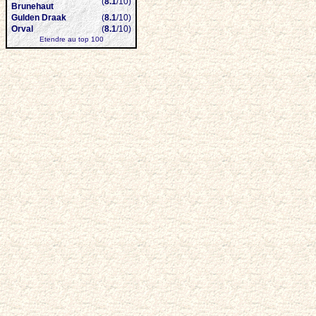
(
8.1
/10)
Brunehaut
Gulden Draak
(
8.1
/10)
Orval
(
8.1
/10)
Etendre au top 100