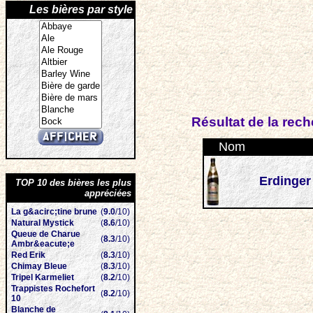
Les bières par style
Résultat de la rec
Nom
Erdinger
TOP 10 des bières les plus
appréciées
La g&acirc;tine brune
(
9.0
/10)
Natural Mystick
(
8.6
/10)
Queue de Charue
(
8.3
/10)
Ambr&eacute;e
Red Erik
(
8.3
/10)
Chimay Bleue
(
8.3
/10)
Tripel Karmeliet
(
8.2
/10)
Trappistes Rochefort
(
8.2
/10)
10
Blanche de