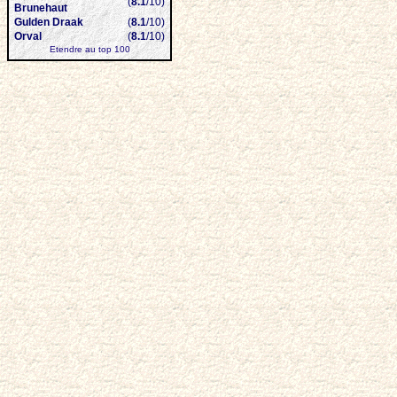
(
8.1
/10)
Brunehaut
Gulden Draak
(
8.1
/10)
Orval
(
8.1
/10)
Etendre au top 100