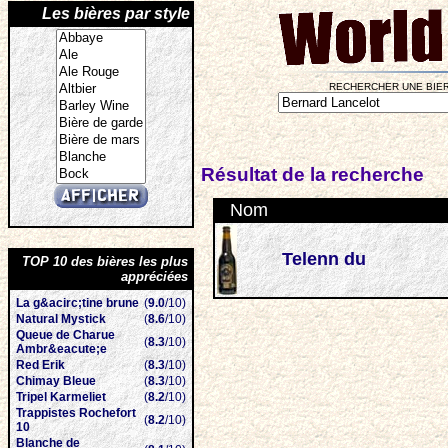
Les bières par style
RECHERCHER UNE BIER
Résultat de la recherche
Nom
Telenn du
TOP 10 des bières les plus
appréciées
La g&acirc;tine brune
(
9.0
/10)
Natural Mystick
(
8.6
/10)
Queue de Charue
(
8.3
/10)
Ambr&eacute;e
Red Erik
(
8.3
/10)
Chimay Bleue
(
8.3
/10)
Tripel Karmeliet
(
8.2
/10)
Trappistes Rochefort
(
8.2
/10)
10
Blanche de