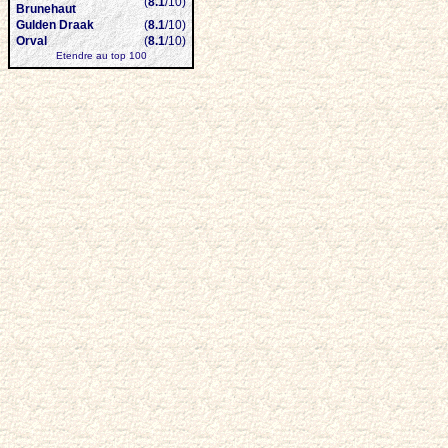
(
8.1
/10)
Brunehaut
Gulden Draak
(
8.1
/10)
Orval
(
8.1
/10)
Etendre au top 100