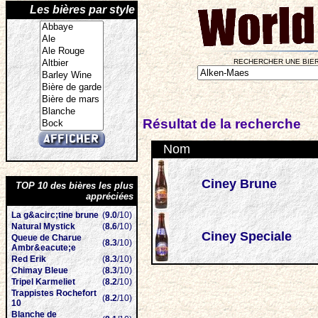
Les bières par style
RECHERCHER UNE BIER
Résultat de la recherche
Nom
Ciney Brune
TOP 10 des bières les plus
appréciées
La g&acirc;tine brune
(
9.0
/10)
Natural Mystick
(
8.6
/10)
Ciney Speciale
Queue de Charue
(
8.3
/10)
Ambr&eacute;e
Red Erik
(
8.3
/10)
Chimay Bleue
(
8.3
/10)
Tripel Karmeliet
(
8.2
/10)
Trappistes Rochefort
(
8.2
/10)
10
Blanche de