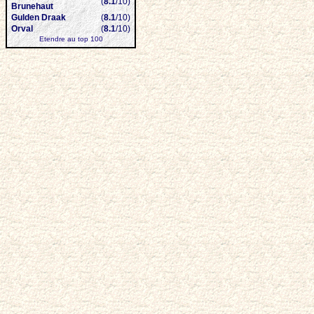
(
8.1
/10)
Brunehaut
Gulden Draak
(
8.1
/10)
Orval
(
8.1
/10)
Etendre au top 100