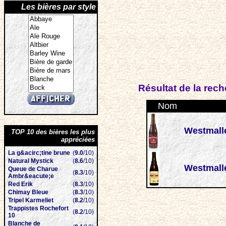
Les bières par style
Résultat de la rec
Nom
Westmall
TOP 10 des bières les plus
appréciées
La g&acirc;tine brune
(
9.0
/10)
Natural Mystick
(
8.6
/10)
Westmalle
Queue de Charue
(
8.3
/10)
Ambr&eacute;e
Red Erik
(
8.3
/10)
Chimay Bleue
(
8.3
/10)
Tripel Karmeliet
(
8.2
/10)
Trappistes Rochefort
(
8.2
/10)
10
Blanche de