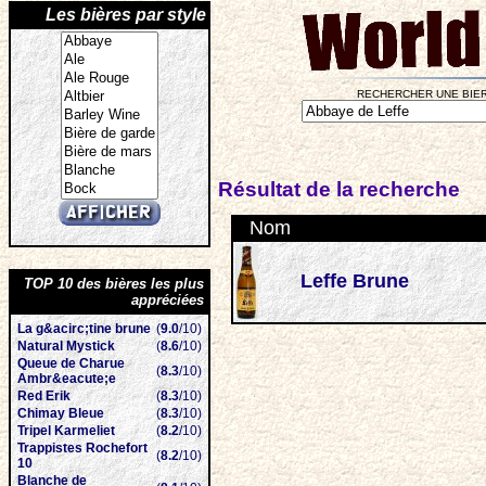
Les bières par style
RECHERCHER UNE BIER
Résultat de la recherche
Nom
Leffe Brune
TOP 10 des bières les plus
appréciées
La g&acirc;tine brune
(
9.0
/10)
Natural Mystick
(
8.6
/10)
Queue de Charue
(
8.3
/10)
Ambr&eacute;e
Red Erik
(
8.3
/10)
Chimay Bleue
(
8.3
/10)
Tripel Karmeliet
(
8.2
/10)
Trappistes Rochefort
(
8.2
/10)
10
Blanche de