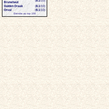
(
8.1
/10)
Brunehaut
Gulden Draak
(
8.1
/10)
Orval
(
8.1
/10)
Etendre au top 100