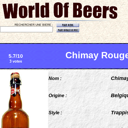
RECHERCHER UNE BIERE :
Chimay Roug
5.7/10
3 votes
Chima
Nom :
Belgiq
Origine :
Trappi
Style :