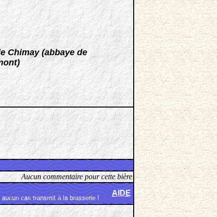
de Chimay (abbaye de
mont)
Aucun commentaire pour cette bière
AIDE
aucun cas transmit à la brasserie !