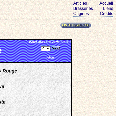
Articles
Accueil
Brasseries
Liens
Origines
Crédits
Votre avis sur cette bière :
e
retour
y Rouge
ue
ste