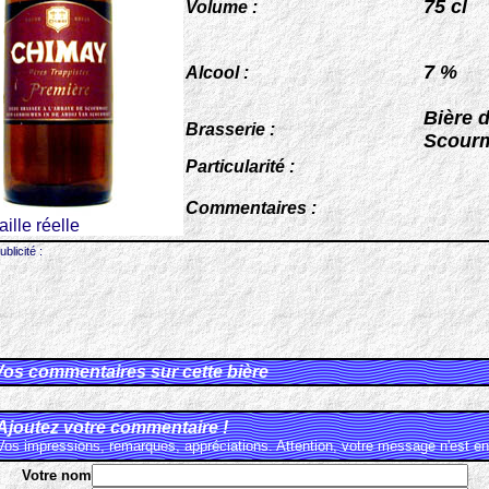
75 cl
Volume :
7 %
Alcool :
Bière 
Brasserie :
Scour
Particularité :
Commentaires :
taille réelle
ublicité :
Vos commentaires sur cette bière
Ajoutez votre commentaire !
Vos impressions, remarques, appréciations. Attention, votre message n'est en 
Votre nom