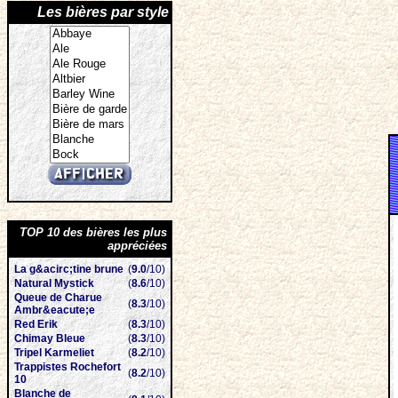
Les bières par style
TOP 10 des bières les plus
appréciées
La g&acirc;tine brune
(
9.0
/10)
Natural Mystick
(
8.6
/10)
Queue de Charue
(
8.3
/10)
Ambr&eacute;e
Red Erik
(
8.3
/10)
Chimay Bleue
(
8.3
/10)
Tripel Karmeliet
(
8.2
/10)
Trappistes Rochefort
(
8.2
/10)
10
Blanche de