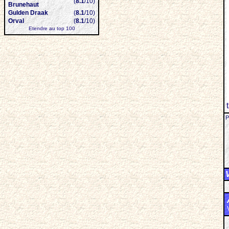
(
8.1
/10)
Brunehaut
Gulden Draak
(
8.1
/10)
Orval
(
8.1
/10)
Etendre au top 100
P