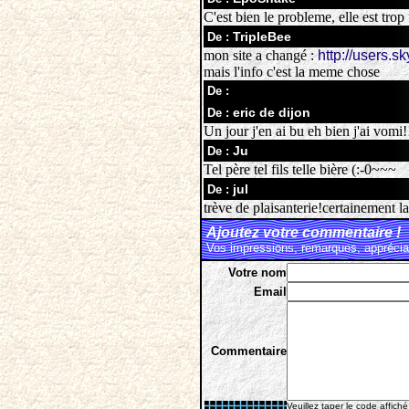
C'est bien le probleme, elle est trop 
TripleBee
De :
mon site a changé :
http://users.s
mais l'info c'est la meme chose
De :
eric de dijon
De :
Un jour j'en ai bu eh bien j'ai vomi!
Ju
De :
Tel père tel fils telle bière (:-0~~~
jul
De :
trève de plaisanterie!certainement l
Ajoutez votre commentaire !
Vos impressions, remarques, appréciat
Votre nom
Email
Commentaire
Veuillez taper le code affiché