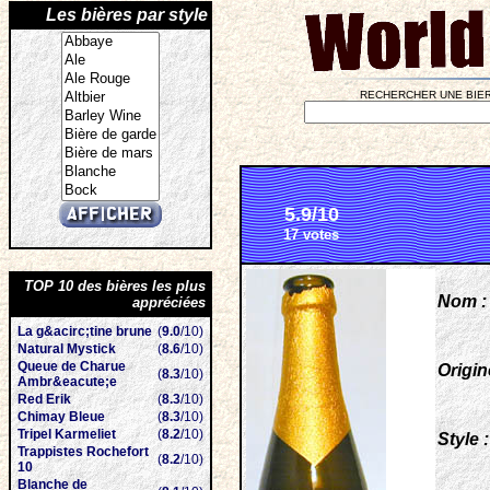
Les bières par style
RECHERCHER UNE BIER
5.9/10
17 votes
TOP 10 des bières les plus
Nom :
appréciées
La g&acirc;tine brune
(
9.0
/10)
Natural Mystick
(
8.6
/10)
Queue de Charue
Origin
(
8.3
/10)
Ambr&eacute;e
Red Erik
(
8.3
/10)
Chimay Bleue
(
8.3
/10)
Tripel Karmeliet
(
8.2
/10)
Style :
Trappistes Rochefort
(
8.2
/10)
10
Blanche de