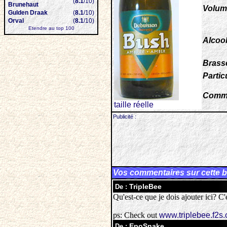
(
8.1
/10)
Brunehaut
Volum
Gulden Draak
(
8.1
/10)
Orval
(
8.1
/10)
Etendre au top 100
Alcool
Brasse
Particu
Comme
taille réelle
Publicité :
Vos commentaires sur cette b
TripleBee
De :
Qu'est-ce que je dois ajouter ici? C'
ps: Check out
www.triplebee.f2s
EpoSnake
De :