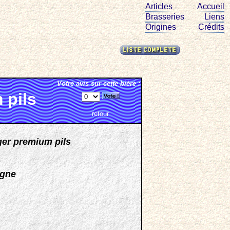
Articles
Accueil
Brasseries
Liens
Origines
Crédits
Votre avis sur cette bière :
 pils
retour
ger premium pils
agne