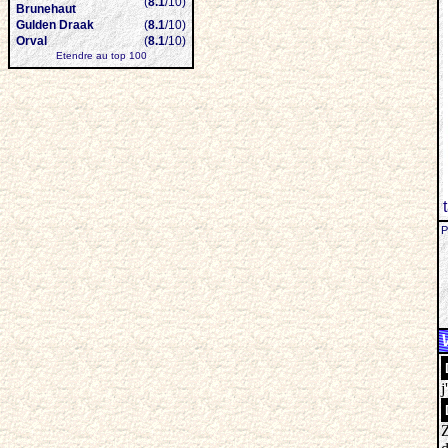
(
8.1
/10)
Brunehaut
Gulden Draak
(
8.1
/10)
Orval
(
8.1
/10)
Etendre au top 100
P
j
Z