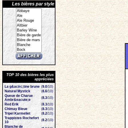
Les bières par style
TOP 10 des bières les plus
appréciées
La g&acirc;tine brune
(
9.0
/10)
Natural Mystick
(
8.6
/10)
Queue de Charue
(
8.3
/10)
Ambr&eacute;e
Red Erik
(
8.3
/10)
Chimay Bleue
(
8.3
/10)
Tripel Karmeliet
(
8.2
/10)
Trappistes Rochefort
(
8.2
/10)
10
Blanche de