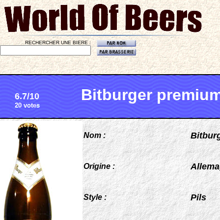
RECHERCHER UNE BIERE :
Bitburger premium
6.7/10
20 votes
Bitbur
Nom :
Allem
Origine :
Pils
Style :