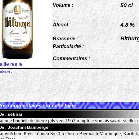
50 cl
Volume :
4.8 %
Alcool :
Bitbur
Brasserie :
Particularité :
Commentaires :
taille réelle
ublicité :
Vos commentaires sur cette bière
sebbar
De :
'ai une boutiele de bierre pils vers 1962 rempli je voulais savoir si elle 
Joachim Bamberger
De :
u welchem Preis können Sie 0,5 Dosen Bier nach Martinique, Karibik, l