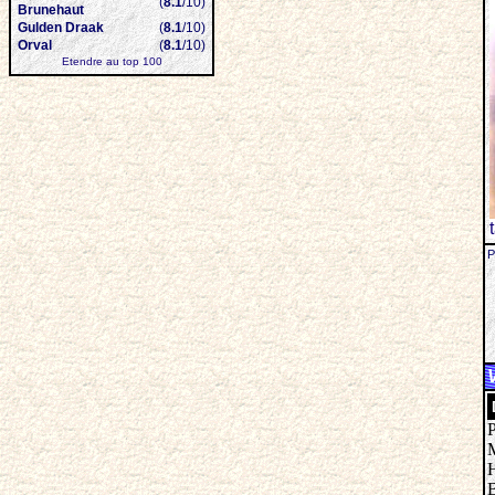
(
8.1
/10)
Brunehaut
Gulden Draak
(
8.1
/10)
Orval
(
8.1
/10)
Etendre au top 100
P
P
M