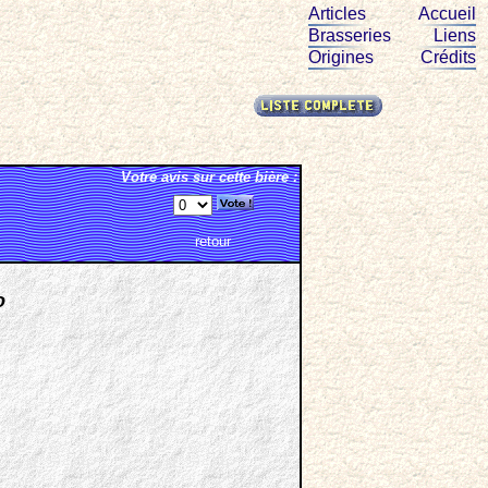
Articles
Accueil
Brasseries
Liens
Origines
Crédits
Votre avis sur cette bière :
retour
o