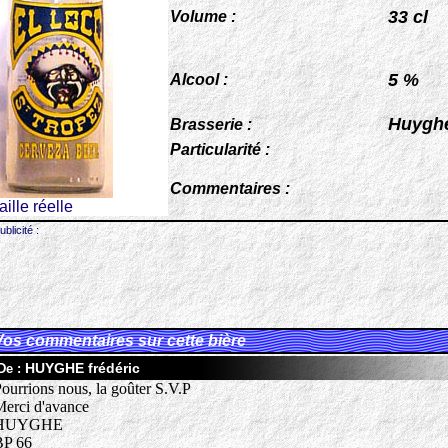
33 cl
Volume :
5 %
Alcool :
Huygh
Brasserie :
Particularité :
Commentaires :
taille réelle
ublicité :
Vos commentaires sur cette bière
HUYGHE frédéric
De :
ourrions nous, la goûter S.V.P
erci d'avance
HUYGHE
BP 66