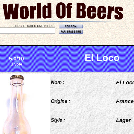
RECHERCHER UNE BIERE :
El Loco
5.0/10
1 vote
El Loc
Nom :
France
Origine :
Lager
Style :