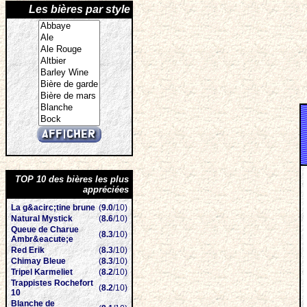
Les bières par style
TOP 10 des bières les plus
appréciées
La g&acirc;tine brune
(
9.0
/10)
Natural Mystick
(
8.6
/10)
Queue de Charue
(
8.3
/10)
Ambr&eacute;e
Red Erik
(
8.3
/10)
Chimay Bleue
(
8.3
/10)
Tripel Karmeliet
(
8.2
/10)
Trappistes Rochefort
(
8.2
/10)
10
Blanche de