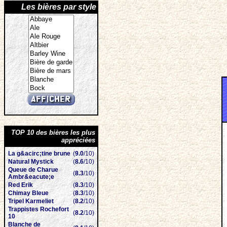
Les bières par style
TOP 10 des bières les plus
appréciées
La g&acirc;tine brune
(
9.0
/10)
Natural Mystick
(
8.6
/10)
Queue de Charue
(
8.3
/10)
Ambr&eacute;e
Red Erik
(
8.3
/10)
Chimay Bleue
(
8.3
/10)
Tripel Karmeliet
(
8.2
/10)
Trappistes Rochefort
(
8.2
/10)
10
Blanche de