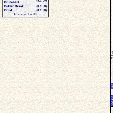
(
8.1
/10)
Brunehaut
Gulden Draak
(
8.1
/10)
Orval
(
8.1
/10)
Etendre au top 100
P