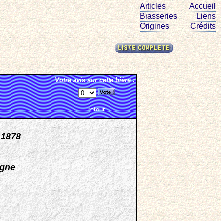
Articles
Accueil
Brasseries
Liens
Origines
Crédits
Votre avis sur cette bière :
retour
 1878
agne