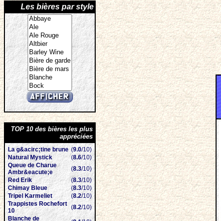
Les bières par style
TOP 10 des bières les plus
appréciées
La g&acirc;tine brune
(
9.0
/10)
Natural Mystick
(
8.6
/10)
Queue de Charue
(
8.3
/10)
Ambr&eacute;e
Red Erik
(
8.3
/10)
Chimay Bleue
(
8.3
/10)
Tripel Karmeliet
(
8.2
/10)
Trappistes Rochefort
(
8.2
/10)
10
Blanche de