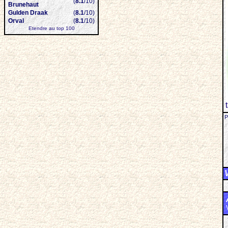
(
8.1
/10)
Brunehaut
Gulden Draak
(
8.1
/10)
Orval
(
8.1
/10)
Etendre au top 100
P