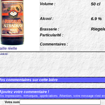
50 cl
Volume :
6.9 %
Alcool :
Riegel
Brasserie :
Particularité :
Commentaires :
taille réelle
ublicité :
Vos commentaires sur cette bière
Ajoutez votre commentaire !
Vos impressions, remarques, appréciations. Attention, votre message n'est en 
Votre nom