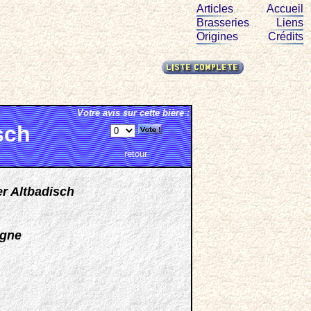
Articles
Accueil
Brasseries
Liens
Origines
Crédits
Votre avis sur cette bière :
sch
retour
er Altbadisch
agne