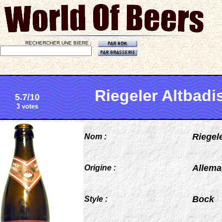
RECHERCHER UNE BIERE :
Riegeler Altbadi
5.7/10
3 votes
Riegel
Nom :
Allem
Origine :
Bock
Style :