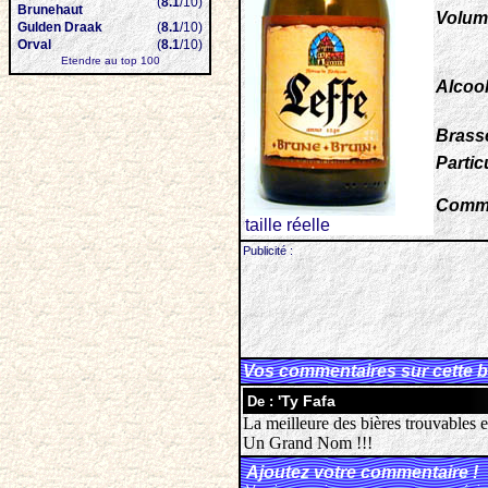
(
8.1
/10)
Brunehaut
Volum
Gulden Draak
(
8.1
/10)
Orval
(
8.1
/10)
Etendre au top 100
Alcool
Brasse
Particu
Comme
taille réelle
Publicité :
Vos commentaires sur cette b
'Ty Fafa
De :
La meilleure des bières trouvables 
Un Grand Nom !!!
Ajoutez votre commentaire !