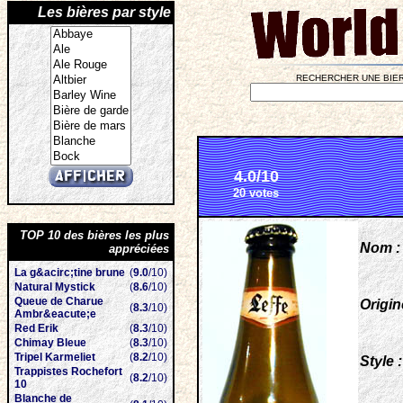
Les bières par style
RECHERCHER UNE BIER
4.0/10
20 votes
TOP 10 des bières les plus
Nom :
appréciées
La g&acirc;tine brune
(
9.0
/10)
Natural Mystick
(
8.6
/10)
Queue de Charue
Origin
(
8.3
/10)
Ambr&eacute;e
Red Erik
(
8.3
/10)
Chimay Bleue
(
8.3
/10)
Tripel Karmeliet
(
8.2
/10)
Style :
Trappistes Rochefort
(
8.2
/10)
10
Blanche de