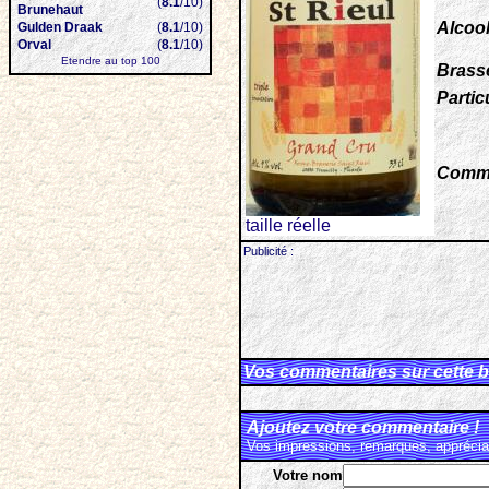
(
8.1
/10)
Brunehaut
Alcool
Gulden Draak
(
8.1
/10)
Orval
(
8.1
/10)
Etendre au top 100
Brasse
Particu
Comme
taille réelle
Publicité :
Vos commentaires sur cette b
Ajoutez votre commentaire !
Vos impressions, remarques, appréciat
Votre nom