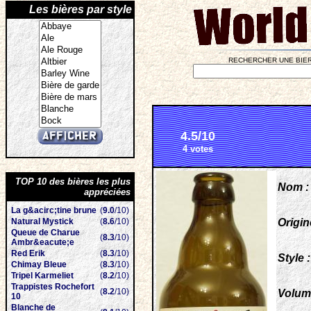
Les bières par style
RECHERCHER UNE BIER
4.5/10
4 votes
TOP 10 des bières les plus
Nom :
appréciées
La g&acirc;tine brune
(
9.0
/10)
Natural Mystick
(
8.6
/10)
Origin
Queue de Charue
(
8.3
/10)
Ambr&eacute;e
Red Erik
(
8.3
/10)
Style :
Chimay Bleue
(
8.3
/10)
Tripel Karmeliet
(
8.2
/10)
Trappistes Rochefort
(
8.2
/10)
Volum
10
Blanche de