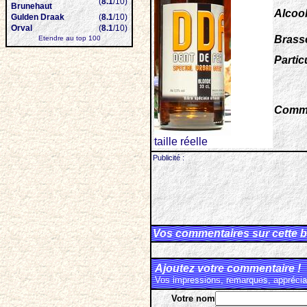
(
8.1
/10)
Brunehaut
Alcool
Gulden Draak
(
8.1
/10)
Orval
(
8.1
/10)
Brasse
Etendre au top 100
Particu
Comme
taille réelle
Publicité :
Vos commentaires sur cette b
Ajoutez votre commentaire !
Vos impressions, remarques, appréciat
Votre nom