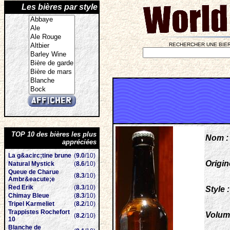
Les bières par style
RECHERCHER UNE BIER
TOP 10 des bières les plus
Nom :
appréciées
La g&acirc;tine brune
(
9.0
/10)
Origin
Natural Mystick
(
8.6
/10)
Queue de Charue
(
8.3
/10)
Ambr&eacute;e
Red Erik
(
8.3
/10)
Style :
Chimay Bleue
(
8.3
/10)
Tripel Karmeliet
(
8.2
/10)
Trappistes Rochefort
Volum
(
8.2
/10)
10
Blanche de