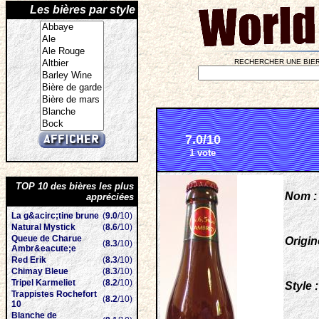
Les bières par style
RECHERCHER UNE BIER
7.0/10
1 vote
TOP 10 des bières les plus
Nom :
appréciées
La g&acirc;tine brune
(
9.0
/10)
Natural Mystick
(
8.6
/10)
Queue de Charue
Origin
(
8.3
/10)
Ambr&eacute;e
Red Erik
(
8.3
/10)
Chimay Bleue
(
8.3
/10)
Tripel Karmeliet
(
8.2
/10)
Style :
Trappistes Rochefort
(
8.2
/10)
10
Blanche de