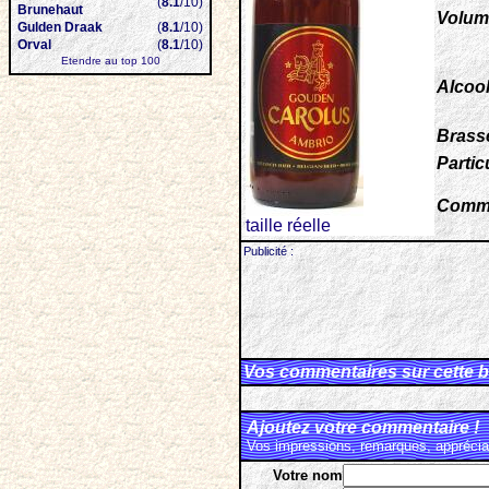
(
8.1
/10)
Brunehaut
Volum
Gulden Draak
(
8.1
/10)
Orval
(
8.1
/10)
Etendre au top 100
Alcool
Brasse
Particu
Comme
taille réelle
Publicité :
Vos commentaires sur cette b
Ajoutez votre commentaire !
Vos impressions, remarques, appréciat
Votre nom