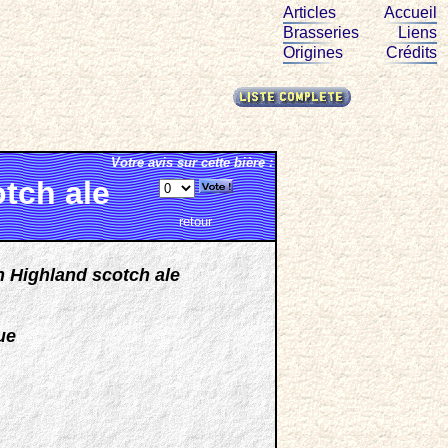
Articles
Accueil
Brasseries
Liens
Origines
Crédits
Votre avis sur cette bière :
tch ale
retour
 Highland scotch ale
ue