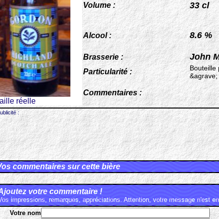
33 cl
Volume :
8.6 %
Alcool :
John M
Brasserie :
Bouteille
Particularité :
&agrave; 
Commentaires :
taille réelle
ublicité :
Vos commentaires sur cette bière
Ajoutez votre commentaire !
Vos impressions, remarques, appréciations. Attention, votre message n'est en 
Votre nom