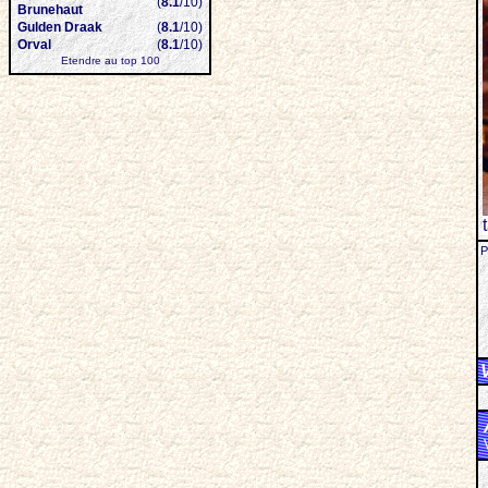
(
8.1
/10)
Brunehaut
Gulden Draak
(
8.1
/10)
Orval
(
8.1
/10)
Etendre au top 100
P