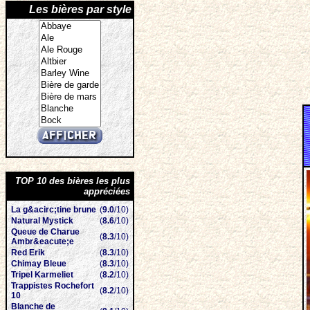
Les bières par style
TOP 10 des bières les plus
appréciées
La g&acirc;tine brune
(
9.0
/10)
Natural Mystick
(
8.6
/10)
Queue de Charue
(
8.3
/10)
Ambr&eacute;e
Red Erik
(
8.3
/10)
Chimay Bleue
(
8.3
/10)
Tripel Karmeliet
(
8.2
/10)
Trappistes Rochefort
(
8.2
/10)
10
Blanche de