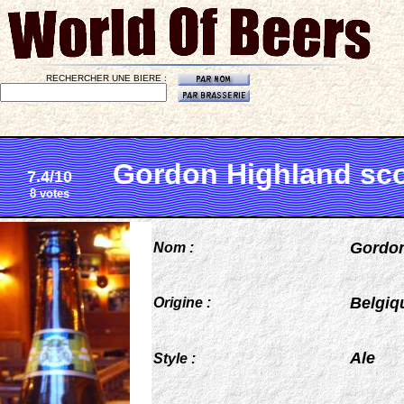
RECHERCHER UNE BIERE :
Gordon Highland sco
7.4/10
8 votes
Gordon
Nom :
Belgiq
Origine :
Ale
Style :