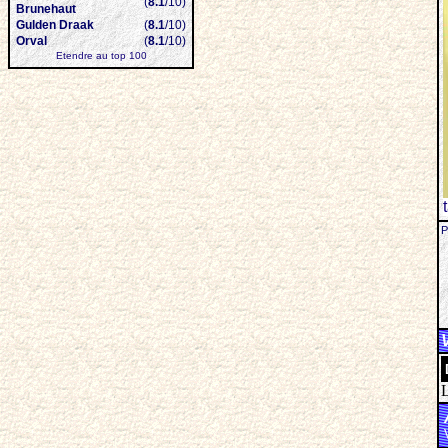
(
8.1
/10)
Brunehaut
Gulden Draak
(
8.1
/10)
Orval
(
8.1
/10)
Etendre au top 100
P
L