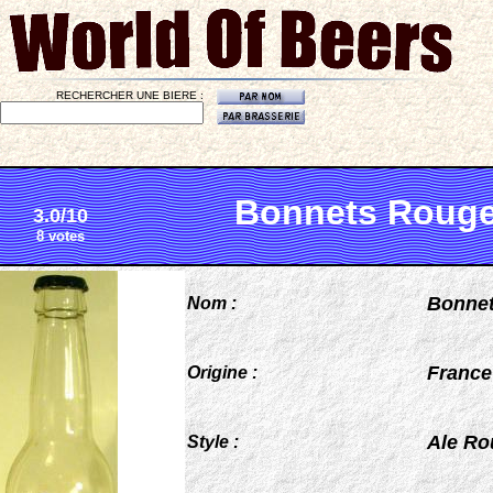
RECHERCHER UNE BIERE :
Bonnets Roug
3.0/10
8 votes
Bonne
Nom :
France
Origine :
Ale Ro
Style :