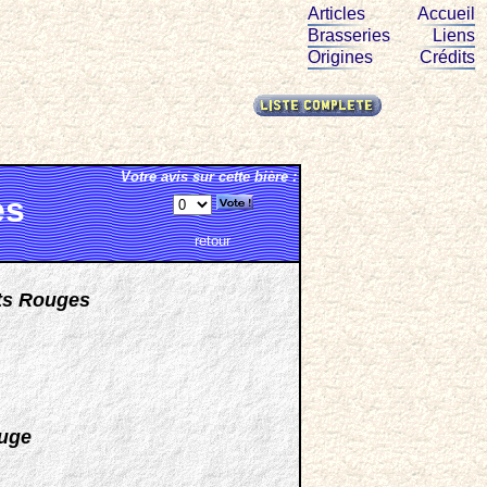
Articles
Accueil
Brasseries
Liens
Origines
Crédits
Votre avis sur cette bière :
es
retour
ts Rouges
uge