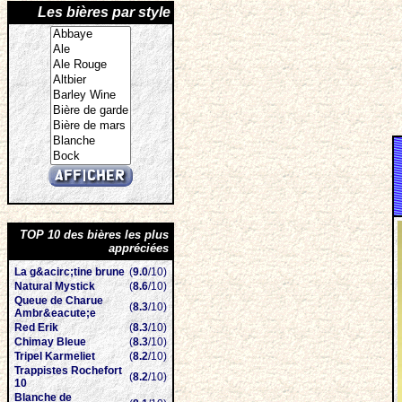
Les bières par style
TOP 10 des bières les plus
appréciées
La g&acirc;tine brune
(
9.0
/10)
Natural Mystick
(
8.6
/10)
Queue de Charue
(
8.3
/10)
Ambr&eacute;e
Red Erik
(
8.3
/10)
Chimay Bleue
(
8.3
/10)
Tripel Karmeliet
(
8.2
/10)
Trappistes Rochefort
(
8.2
/10)
10
Blanche de