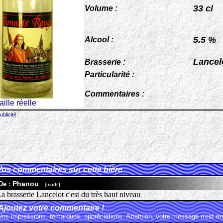
33 cl
Volume :
5.5 %
Alcool :
Lancel
Brasserie :
Particularité :
Commentaires :
taille réelle
ublicité :
Vos commentaires sur cette bière
Phanou
De :
[modif]
a brasserie Lancelot c'est du très haut niveau
Ajoutez votre commentaire !
Vos impressions, remarques, appréciations. Attention, votre message n'est en 