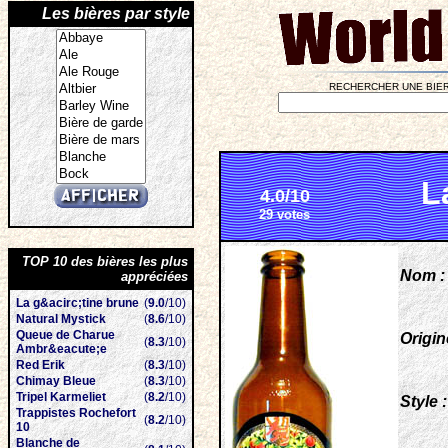
Les bières par style
RECHERCHER UNE BIER
L
4.0/10
29 votes
TOP 10 des bières les plus
Nom :
appréciées
La g&acirc;tine brune
(
9.0
/10)
Natural Mystick
(
8.6
/10)
Queue de Charue
Origin
(
8.3
/10)
Ambr&eacute;e
Red Erik
(
8.3
/10)
Chimay Bleue
(
8.3
/10)
Tripel Karmeliet
(
8.2
/10)
Style :
Trappistes Rochefort
(
8.2
/10)
10
Blanche de