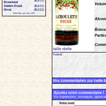
(
8.1
/10)
Brunehaut
Volum
Gulden Draak
(
8.1
/10)
Orval
(
8.1
/10)
Etendre au top 100
Alcool
Brasse
Particu
Comme
taille réelle
Publicité :
Vos commentaires sur cette b
Ajoutez votre commentaire !
Vos impressions, remarques, appréciat
Votre nom