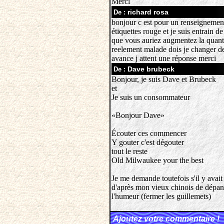
Merci
richard rosa
De :
bonjour c est pour un renseignement
étiquettes rouge et je suis entrain 
que vous auriez augmentez la quanti
reelement malade dois je changer de 
avance j attent une réponse merci
Dave brubeck
De :
Bonjour, je suis Dave et Brubeck
et
Je suis un consommateur
«Bonjour Dave»
Écouter ces commencer
Y gouter c'est dégouter
tout le reste
Old Milwaukee your the best
Je me demande toutefois s'il y avait p
d'après mon vieux chinois de dépanne
l'humeur (fermer les guillemets)
Ajoutez votre commentaire !