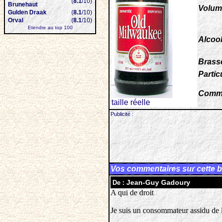
(
8.1
/10)
Brunehaut
Volum
Gulden Draak
(
8.1
/10)
Orval
(
8.1
/10)
Etendre au top 100
Alcool
Brasse
Particu
Comme
taille réelle
Publicité :
Vos commentaires sur cette b
Jean-Guy Gadoury
De :
A qui de droit
Je suis un consommateur assidu de 