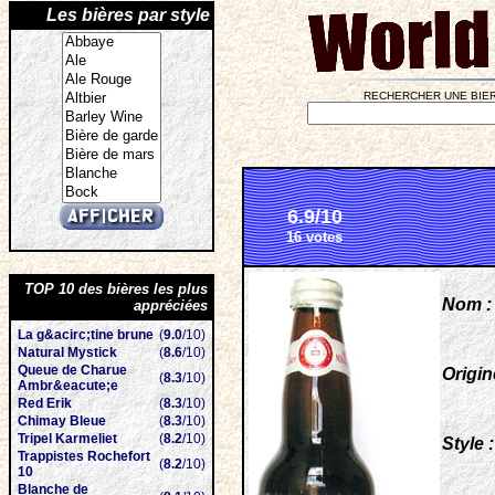
Les bières par style
RECHERCHER UNE BIER
6.9/10
16 votes
TOP 10 des bières les plus
Nom :
appréciées
La g&acirc;tine brune
(
9.0
/10)
Natural Mystick
(
8.6
/10)
Queue de Charue
Origin
(
8.3
/10)
Ambr&eacute;e
Red Erik
(
8.3
/10)
Chimay Bleue
(
8.3
/10)
Tripel Karmeliet
(
8.2
/10)
Style :
Trappistes Rochefort
(
8.2
/10)
10
Blanche de