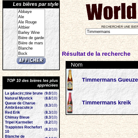
Les bières par style
RECHERCHER UNE BIER
Résultat de la recherche
Nom
Timmermans Gueuze
TOP 10 des bières les plus
appréciées
La g&acirc;tine brune
(
9.0
/10)
Natural Mystick
(
8.6
/10)
Timmermans kreik
Queue de Charue
(
8.3
/10)
Ambr&eacute;e
Red Erik
(
8.3
/10)
Chimay Bleue
(
8.3
/10)
Tripel Karmeliet
(
8.2
/10)
Trappistes Rochefort
(
8.2
/10)
10
Blanche de