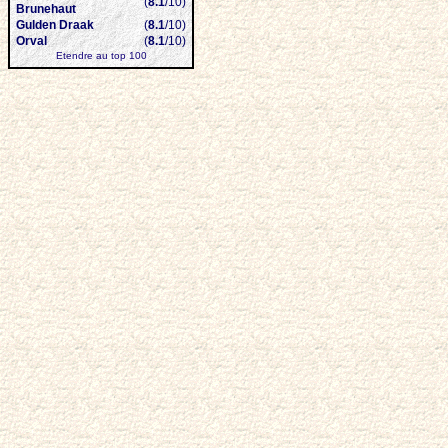
(
8.1
/10)
Brunehaut
Gulden Draak
(
8.1
/10)
Orval
(
8.1
/10)
Etendre au top 100