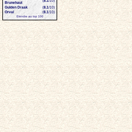
(
8.1
/10)
Brunehaut
Gulden Draak
(
8.1
/10)
Orval
(
8.1
/10)
Etendre au top 100