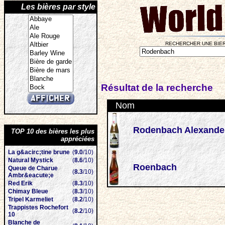
Les bières par style
RECHERCHER UNE BIER
Résultat de la recherche
Nom
Rodenbach Alexande
TOP 10 des bières les plus
appréciées
La g&acirc;tine brune
(
9.0
/10)
Natural Mystick
(
8.6
/10)
Roenbach
Queue de Charue
(
8.3
/10)
Ambr&eacute;e
Red Erik
(
8.3
/10)
Chimay Bleue
(
8.3
/10)
Tripel Karmeliet
(
8.2
/10)
Trappistes Rochefort
(
8.2
/10)
10
Blanche de