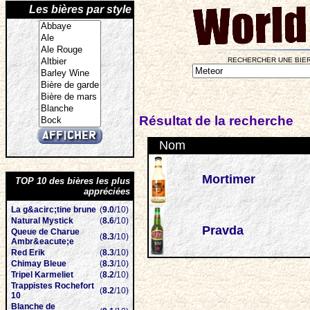
Les bières par style
RECHERCHER UNE BIER
Résultat de la recherche
Nom
Mortimer
TOP 10 des bières les plus
appréciées
La g&acirc;tine brune
(
9.0
/10)
Natural Mystick
(
8.6
/10)
Pravda
Queue de Charue
(
8.3
/10)
Ambr&eacute;e
Red Erik
(
8.3
/10)
Chimay Bleue
(
8.3
/10)
Tripel Karmeliet
(
8.2
/10)
Trappistes Rochefort
(
8.2
/10)
10
Blanche de