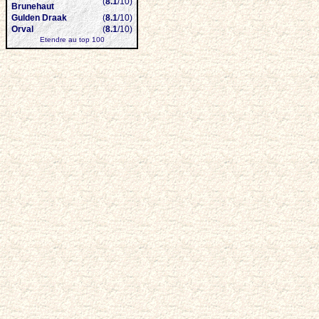
(
8.1
/10)
Brunehaut
Gulden Draak
(
8.1
/10)
Orval
(
8.1
/10)
Etendre au top 100