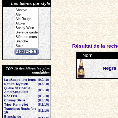
Les bières par style
Résultat de la rec
Nom
Negra
TOP 10 des bières les plus
appréciées
La g&acirc;tine brune
(
9.0
/10)
Natural Mystick
(
8.6
/10)
Queue de Charue
(
8.3
/10)
Ambr&eacute;e
Red Erik
(
8.3
/10)
Chimay Bleue
(
8.3
/10)
Tripel Karmeliet
(
8.2
/10)
Trappistes Rochefort
(
8.2
/10)
10
Blanche de