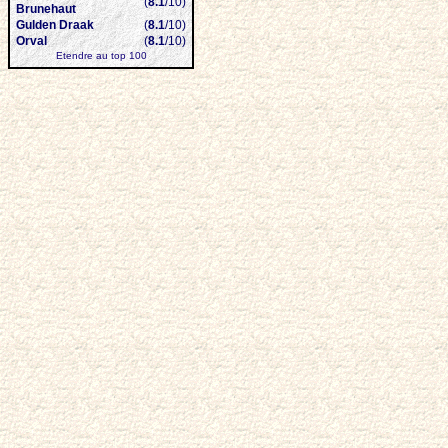
(
8.1
/10)
Brunehaut
Gulden Draak
(
8.1
/10)
Orval
(
8.1
/10)
Etendre au top 100